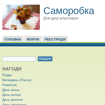
Саморобка
Для душі власноруч
ГОЛОВНЕ МЕНЮ
ГОЛОВНА
ФОРУМ
РЕЄСТРАЦІЯ
ПОШУКОВА ФОРМА
Пошук
НАГОДИ
Різдво
Великдень (Пасха)
Новий рік
День знань
День матері
День вчителя
День закоханих