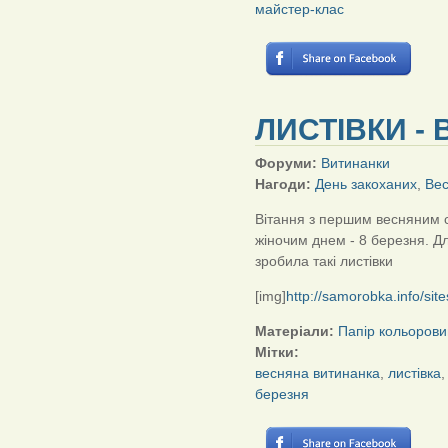
майстер-клас
ЛИСТІВКИ - 
Форуми:
Витинанки
Нагоди:
День закоханих
,
Вес
Вітання з першим весняним 
жіночим днем - 8 березня. Дл
зробила такі листівки
[img]
http://samorobka.info/sit
Матеріали:
Папір кольорови
Мітки:
весняна витинанка
,
листівка
березня