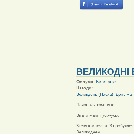
ВЕЛИКОДНІ 
Форуми:
Витинанки
Нагоди:
Великдень (Пасха)
,
День мат
Почапали каченята ...
Вітати мам і усіх-усіх.
Зі святом весни. З пробудже
Великоднем!