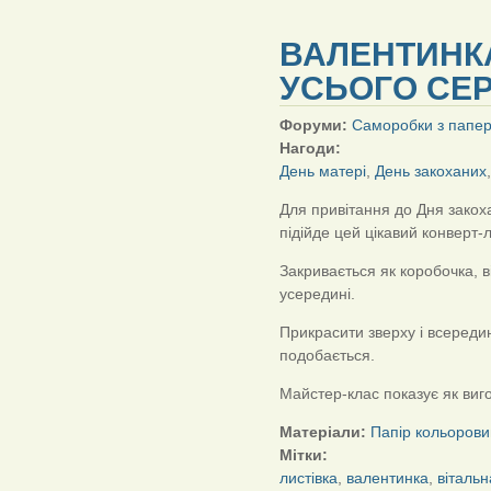
ВАЛЕНТИНКА
УСЬОГО СЕ
Форуми:
Саморобки з папе
Нагоди:
День матері
,
День закоханих
Для привітання до Дня закоха
підійде цей цікавий конверт-л
Закривається як коробочка, 
усередині.
Прикрасити зверху і всередин
подобається.
Майстер-клас показує як виг
Матеріали:
Папір кольорови
Мітки:
листівка
,
валентинка
,
вітальн