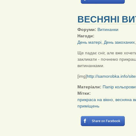
ВЕСНЯНІ ВИ
Форуми:
Витинанки
Нагоди:
День матері
,
День закоханих
Ще падає сніг, але вже хочет
закликати - почнемо прикра
витинанками.
[img]
http://samorobka.info/si
Матеріали:
Папір кольорови
Мітки:
прикраса на вікно
,
весняна в
приміщень