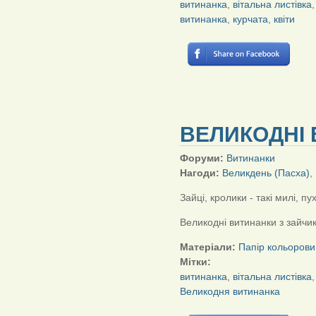
витинанка
,
вітальна листівка
витинанка
,
курчата
,
квіти
ВЕЛИКОДНІ 
Форуми:
Витинанки
Нагоди:
Великдень (Пасха)
,
Зайці, кролики - такі милі, пух
Великодні витинанки з зайчи
Матеріали:
Папір кольорови
Мітки:
витинанка
,
вітальна листівка
Великодня витинанка