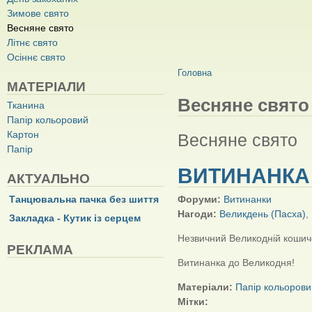
Зимове свято
Весняне свято
Літнє свято
Осіннє свято
ВИ Є ТУТ
Головна
МАТЕРІАЛИ
Весняне свято
Тканина
Папір кольоровий
Картон
Весняне свято
Папір
ВИТИНАНКА 
АКТУАЛЬНО
Танцювальна пачка без шиття
Форуми:
Витинанки
Нагоди:
Великдень (Пасха)
,
Закладка - Кутик із серцем
Незвичний Великодній кошич
РЕКЛАМА
Витинанка до Великодня!
Матеріали:
Папір кольорови
Мітки: