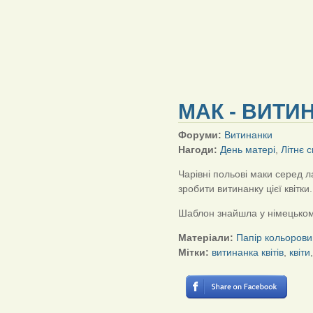
МАК - ВИТИ
Форуми:
Витинанки
Нагоди:
День матері
,
Літнє 
Чарівні польові маки серед 
зробити витинанку цієї квітки.
Шаблон знайшла у німецьком
Матеріали:
Папір кольорови
Мітки:
витинанка квітів
,
квіти