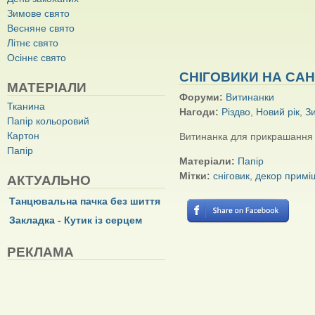
Зимове свято
Весняне свято
Літнє свято
Осіннє свято
СНІГОВИКИ НА САН
МАТЕРІАЛИ
Форуми:
Витинанки
Тканина
Нагоди:
Різдво
,
Новий рік
,
З
Папір кольоровий
Картон
Витинанка для прикрашання 
Папір
Матеріали:
Папір
Мітки:
сніговик
,
декор примі
АКТУАЛЬНО
Танцювальна пачка без шиття
Закладка - Кутик із серцем
РЕКЛАМА