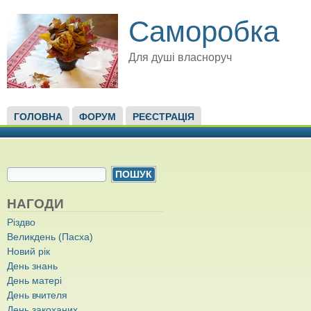
Саморобка
Для душі власноруч
ГОЛОВНЕ МЕНЮ
ГОЛОВНА
ФОРУМ
РЕЄСТРАЦІЯ
ПОШУКОВА ФОРМА
Пошук
НАГОДИ
Різдво
Великдень (Пасха)
Новий рік
День знань
День матері
День вчителя
День закоханих