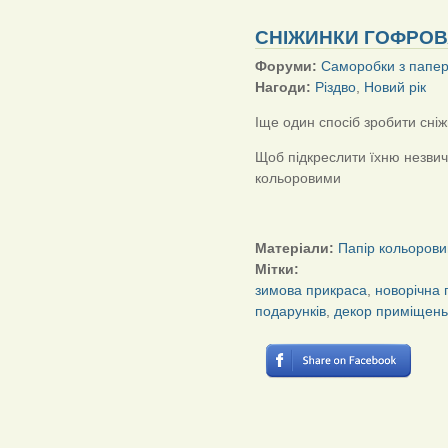
СНІЖИНКИ ГОФРОВ
Форуми:
Саморобки з папе
Нагоди:
Різдво
,
Новий рік
Іще один спосіб зробити сніж
Щоб підкреслити їхню незвич
кольоровими
Матеріали:
Папір кольорови
Мітки:
зимова прикраса
,
новорічна 
подарунків
,
декор приміщень