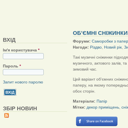
ОБ'ЄМНІ СНІЖИНКИ
ВХІД
Форуми:
Саморобки з папе
Нагоди:
Різдво
,
Новий рік
,
З
Ім'я користувача
*
Такі музичні сніжинки підхо
музичного, актового залів, т
Пароль
*
зимовий час.
Цей варіант об'ємних сніжин
Запит нового паролю
паперу, на якому попередньо
обох сторін.
Матеріали:
Папір
Мітки:
декор приміщень
,
сні
ЗБІР НОВИН