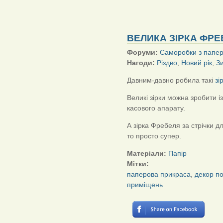
ВЕЛИКА ЗІРКА ФР
Форуми:
Саморобки з папе
Нагоди:
Різдво
,
Новий рік
,
З
Давним-давно робила такі
зі
Великі зірки можна зробити із
касового апарату.
А зірка Фребеля за стрічки дл
то просто супер.
Матеріали:
Папір
Мітки:
паперова прикраса
,
декор по
приміщень