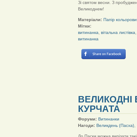
Зі святом весни. З пробудже
Великоднем!
Матеріали:
Папір кольорови
Мітки:
витинанка
,
вітальна листівка
витинанка
ВЕЛИКОДНІ 
КУРЧАТА
Форуми:
Витинанки
Нагоди:
Великдень (Пасха)
,
До Паски можна вирізати такі