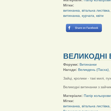
Матеріали:
Папір кольорови
Мітки:
витинанка
,
вітальна листівка
витинанка
,
курчата
,
квіти
ВЕЛИКОДНІ 
Форуми:
Витинанки
Нагоди:
Великдень (Пасха)
,
Зайці, кролики - такі милі, пух
Великодні витинанки з зайчи
Матеріали:
Папір кольорови
Мітки:
витинанка
,
вітальна листівка