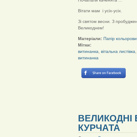
Почапали каченята ...
Вітати мам і усіх-усіх.
Зі святом весни. З пробудже
Великоднем!
Матеріали:
Папір кольорови
Мітки:
витинанка
,
вітальна листівка
витинанка
ВЕЛИКОДНІ 
КУРЧАТА