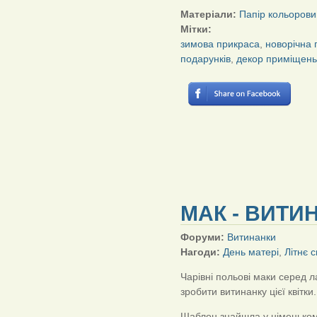
Матеріали:
Папір кольорови
Мітки:
зимова прикраса
,
новорічна 
подарунків
,
декор приміщень
МАК - ВИТИ
Форуми:
Витинанки
Нагоди:
День матері
,
Літнє 
Чарівні польові маки серед 
зробити витинанку цієї квітки.
Шаблон знайшла у німецьком