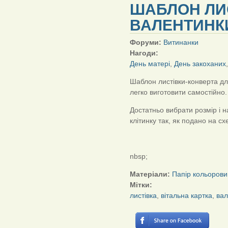
ШАБЛОН ЛИ
ВАЛЕНТИНК
Форуми:
Витинанки
Нагоди:
День матері
,
День закоханих
Шаблон листівки-конверта дл
легко виготовити самостійно.
Достатньо вибрати розмір і 
клітинку так, як подано на сх
nbsp;
Матеріали:
Папір кольорови
Мітки:
листівка
,
вітальна картка
,
вал