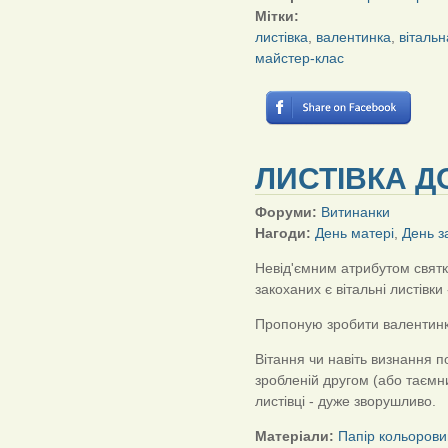
Мітки:
листівка
,
валентинка
,
вітальн
майстер-клас
ЛИСТІВКА Д
Форуми:
Витинанки
Нагоди:
День матері
,
День з
Невід'ємним атрибутом свят
закоханих є вітальні листівки
Пропоную зробити валентинк
Вітання чи навіть визнання п
зробленій другом (або таєм
листівці - дуже зворушливо.
Матеріали:
Папір кольорови