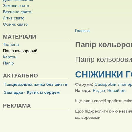
Зимове свято
Весняне свято
Літнє свято
Осіннє свято
ВИ Є ТУТ
Головна
МАТЕРІАЛИ
Папір кольоро
Тканина
Папір кольоровий
Картон
Папір кольоров
Папір
СНІЖИНКИ 
АКТУАЛЬНО
Танцювальна пачка без шиття
Форуми:
Саморобки з папе
Нагоди:
Різдво
,
Новий рік
Закладка - Кутик із серцем
Іще один спосіб зробити сніж
РЕКЛАМА
Щоб підкреслити їхню незвич
кольоровими