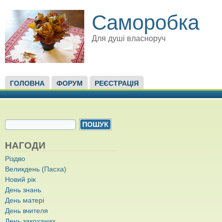
Саморобка
Для душі власноруч
ГОЛОВНЕ МЕНЮ
ГОЛОВНА
ФОРУМ
РЕЄСТРАЦІЯ
ПОШУКОВА ФОРМА
Пошук
НАГОДИ
Різдво
Великдень (Пасха)
Новий рік
День знань
День матері
День вчителя
День закоханих