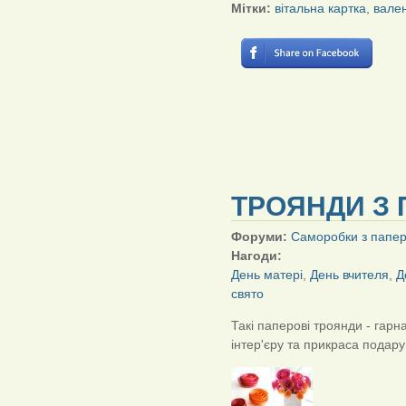
Мітки:
вітальна картка
,
вале
ТРОЯНДИ З 
Форуми:
Саморобки з папе
Нагоди:
День матері
,
День вчителя
,
Д
свято
Такі паперові троянди - гарн
інтер'єру та прикраса подару