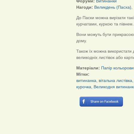
Форуми:
Витинанки
Нагоди:
Великдень (Пасха)
,
До Паски можна вирізати такі
курчатами, куркою та півнем.
Вони можуть бути прикрасою 
дому.
Також їх можна використати 
великодніх листівок або карт
Матеріали:
Папір кольорови
Мітки:
витинанка
,
вітальна листівка
курочка
,
Великодня витинанк