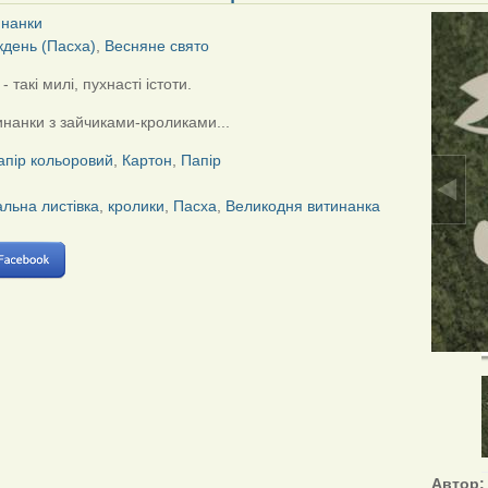
инанки
кдень (Пасха)
,
Весняне свято
- такі милі, пухнасті істоти.
инанки з зайчиками-кроликами...
апір кольоровий
,
Картон
,
Папір
альна листівка
,
кролики
,
Пасха
,
Великодня витинанка
Автор