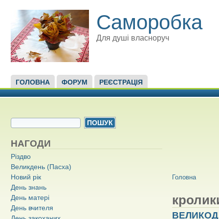
Саморобка
Для душі власноруч
ГОЛОВНЕ МЕНЮ
ГОЛОВНА
ФОРУМ
РЕЄСТРАЦІЯ
ПОШУКОВА ФОРМА
Пошук
НАГОДИ
Різдво
Великдень (Пасха)
ВИ Є ТУТ
Новий рік
Головна
День знань
кролик
День матері
День вчителя
ВЕЛИКОДН
День закоханих