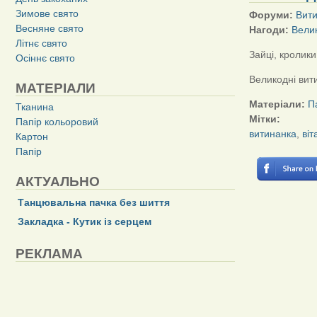
Зимове свято
Форуми:
Вит
Весняне свято
Нагоди:
Вели
Літнє свято
Зайці, кролики 
Осіннє свято
Великодні вит
МАТЕРІАЛИ
Матеріали:
П
Тканина
Мітки:
Папір кольоровий
витинанка
,
віт
Картон
Папір
АКТУАЛЬНО
Танцювальна пачка без шиття
Закладка - Кутик із серцем
РЕКЛАМА